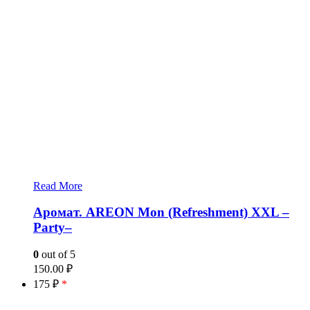
Read More
Аромат. AREON Mon (Refreshment) XXL –
Party–
0
out of 5
150.00
₽
175 ₽
*