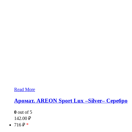
Read More
Аромат. AREON Sport Lux –Silver– Серебро
0
out of 5
142.00
₽
716 ₽
*