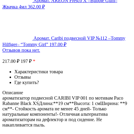
Аромат. AREON Fresco X –Bubble Gum–
Жвачка 4мл
362.00
₽
Аромат. Caribi подвесной VIP №112 –Tommy
Hilfiger– “Tommy Girl”
197.00
₽
Отзывов пока нет.
217.00
₽
197 ₽
*
Характеристики товара
Отзывы
Где купить?
Описание
ароматизатор подвесной CARIBI VIP 001 по мотивам Paco
Rabanne Black XSДлина:**19 см**Высота: 1 смШирина: **9
см**- Стойкость аромата не менее 45 дней- Только
натуральные компоненты!- Отличная альтернатива
ароматизаторам на дефлектор и под сидение. Не
накапливается пыль.