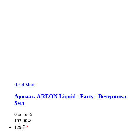
Read More
Аромат. AREON Liquid –Party– Вечеринка
5мл
0
out of 5
192.00
₽
129 ₽
*