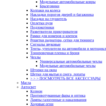
Модельные автомобильные ковры
Брызговики
Колпаки на колеса
Накладки порогов дверей и багажника
Насадки на глушитель
Оплетки руля
Подлокотники
Разветвители прикуривателя
Рамки для номеров и крепеж
Решетки радиатора, сетки для тюнинга
Сигналы звуковые
Тенты, утеплители на автомобили и мотоцик
Тонировочная пленка и броня
Чехлы
Универсальные автомобильные чехлы
Модельные автомобильные чехлы
Шторки на окна
Щетки для мытья и снега, лопаты
> > > ПОСМОТРЕТЬ ВСЕ АКСЕССУАРЫ
Масла
Автосвет
Ксенон
Противотуманные фары и оптика
Лампы галогенные и накаливания
Ходовые огни