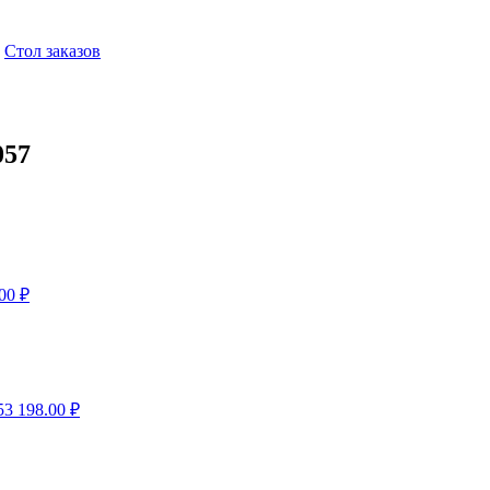
,
Стол заказов
057
.00
₽
53
198.00
₽