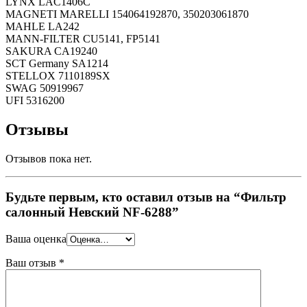
LYNX LAC1406C
MAGNETI MARELLI 154064192870, 350203061870
MAHLE LA242
MANN-FILTER CU5141, FP5141
SAKURA CA19240
SCT Germany SA1214
STELLOX 7110189SX
SWAG 50919967
UFI 5316200
Отзывы
Отзывов пока нет.
Будьте первым, кто оставил отзыв на “Фильтр
салонный Невский NF-6288”
Ваша оценка
Ваш отзыв
*