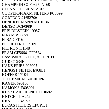
BOSCH 1987432373, 1987432073, 1987431373
CHAMPION CCF0327, N169
CLEAN FILTER NC2107
COOPERSFIAAM FILTERS PC8099
CORTECO 21652709
DENCKERMANN M110136
DENSO DCF098P
FEBI BILSTEIN 19967
FIAAM PC8099
FI.BA CF116
FIL FILTER HC7109
FILTRON K1148
FRAM CF5664, CF9534
Good Will AG390CF, AG117CFC
GUR C1534E
HANS PRIES 303995
HENGST FILTER E968LI
HOFFER 17104
JC PREMIUM B4G010PR
KAGER 090158
KAMOKA F406001
KLAXCAR FRANCE FC068Z
KNECHT LA242
KRAFT 1732150
LUCAS FILTERS LFCP171