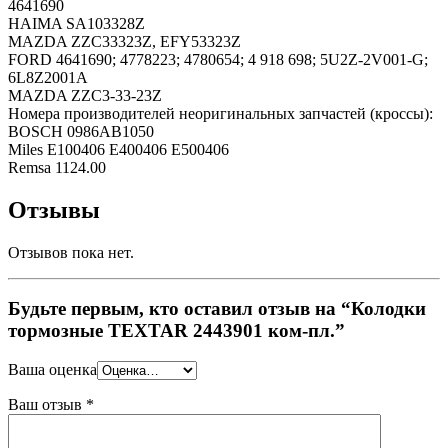
4641690
HAIMA SA103328Z
MAZDA ZZC33323Z, EFY53323Z
FORD 4641690; 4778223; 4780654; 4 918 698; 5U2Z-2V001-G;
6L8Z2001A
MAZDA ZZC3-33-23Z
Номера производителей неоригинальных запчастей (кроссы):
BOSCH 0986AB1050
Miles E100406 E400406 E500406
Remsa 1124.00
Отзывы
Отзывов пока нет.
Будьте первым, кто оставил отзыв на “Колодки
тормозные TEXTAR 2443901 ком-пл.”
Ваша оценка
Ваш отзыв
*