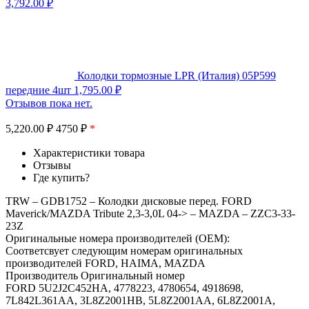
3,792.00
₽
Колодки тормозные LPR (Италия) 05P599
передние 4шт
1,795.00
₽
Отзывов пока нет.
5,220.00
₽
4750 ₽
*
Характеристики товара
Отзывы
Где купить?
TRW – GDB1752 – Колодки дисковые перед. FORD
Maverick/MAZDA Tribute 2,3-3,0L 04-> – MAZDA – ZZC3-33-
23Z
Оригинальные номера производителей (OEM):
Соответсвует следующим номерам оригинальных
производителей FORD, HAIMA, MAZDA
Производитель Оригинальный номер
FORD 5U2J2C452HA, 4778223, 4780654, 4918698,
7L842L361AA, 3L8Z2001HB, 5L8Z2001AA, 6L8Z2001A,