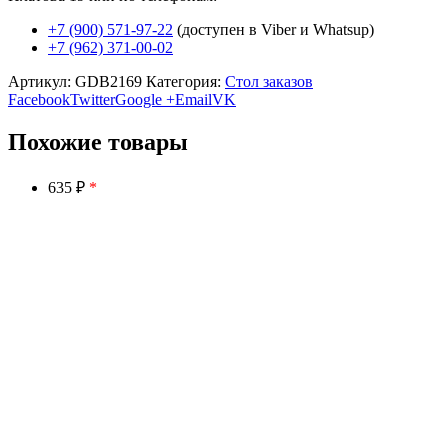
+7 (900) 571-97-22
(доступен в Viber и Whatsup)
+7 (962) 371-00-02
Артикул:
GDB2169
Категория:
Стол заказов
Facebook
Twitter
Google +
Email
VK
Похожие товары
635 ₽
*