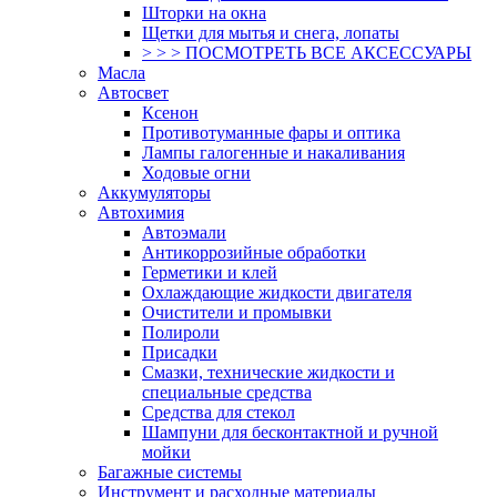
Шторки на окна
Щетки для мытья и снега, лопаты
> > > ПОСМОТРЕТЬ ВСЕ АКСЕССУАРЫ
Масла
Автосвет
Ксенон
Противотуманные фары и оптика
Лампы галогенные и накаливания
Ходовые огни
Аккумуляторы
Автохимия
Автоэмали
Антикоррозийные обработки
Герметики и клей
Охлаждающие жидкости двигателя
Очистители и промывки
Полироли
Присадки
Смазки, технические жидкости и
специальные средства
Средства для стекол
Шампуни для бесконтактной и ручной
мойки
Багажные системы
Инструмент и расходные материалы