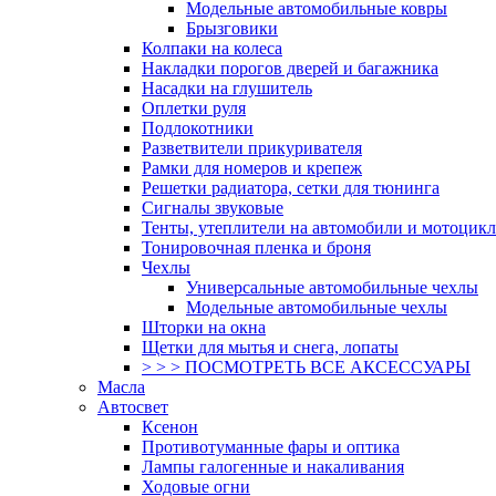
Модельные автомобильные ковры
Брызговики
Колпаки на колеса
Накладки порогов дверей и багажника
Насадки на глушитель
Оплетки руля
Подлокотники
Разветвители прикуривателя
Рамки для номеров и крепеж
Решетки радиатора, сетки для тюнинга
Сигналы звуковые
Тенты, утеплители на автомобили и мотоцик
Тонировочная пленка и броня
Чехлы
Универсальные автомобильные чехлы
Модельные автомобильные чехлы
Шторки на окна
Щетки для мытья и снега, лопаты
> > > ПОСМОТРЕТЬ ВСЕ АКСЕССУАРЫ
Масла
Автосвет
Ксенон
Противотуманные фары и оптика
Лампы галогенные и накаливания
Ходовые огни