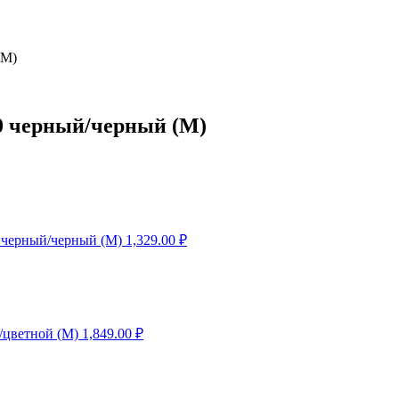
(M)
0 черный/черный (M)
 черный/черный (M)
1,329.00
₽
/цветной (M)
1,849.00
₽