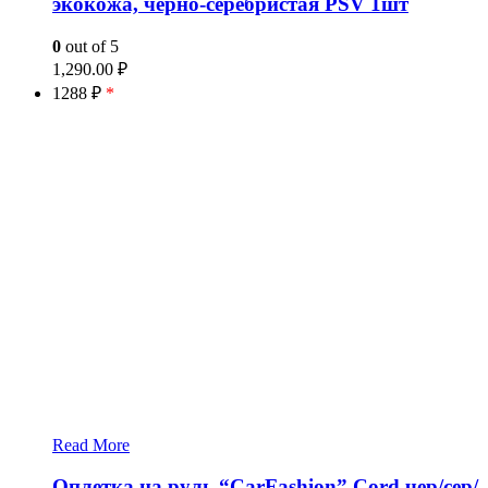
экокожа, черно-серебристая PSV 1шт
0
out of 5
1,290.00
₽
1288 ₽
*
Read More
Оплетка на руль “CarFashion” Cord чер/сер/