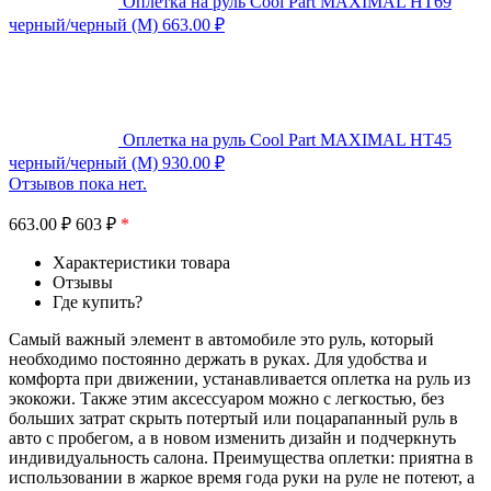
Оплетка на руль Cool Part MAXIMAL HT69
черный/черный (M)
663.00
₽
Оплетка на руль Cool Part MAXIMAL HT45
черный/черный (M)
930.00
₽
Отзывов пока нет.
663.00
₽
603 ₽
*
Характеристики товара
Отзывы
Где купить?
Самый важный элемент в автомобиле это руль, который
необходимо постоянно держать в руках. Для удобства и
комфорта при движении, устанавливается оплетка на руль из
экокожи. Также этим аксессуаром можно с легкостью, без
больших затрат скрыть потертый или поцарапанный руль в
авто с пробегом, а в новом изменить дизайн и подчеркнуть
индивидуальность салона. Преимущества оплетки: приятна в
использовании в жаркое время года руки на руле не потеют, а