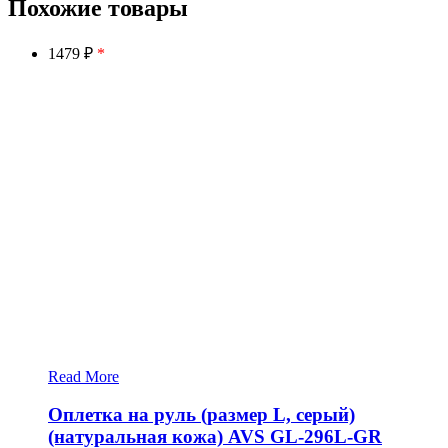
Похожие товары
1479 ₽
*
Read More
Оплетка на руль (размер L, серый)
(натуральная кожа) AVS GL-296L-GR