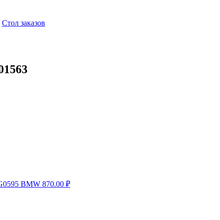
,
Стол заказов
01563
 FG0595 BMW
870.00
₽