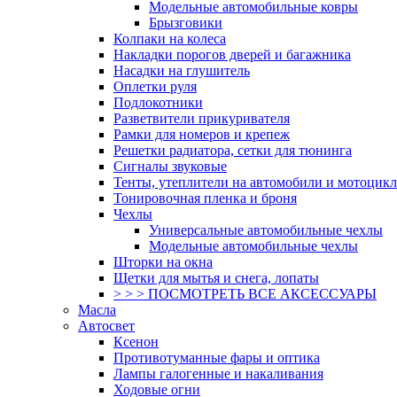
Модельные автомобильные ковры
Брызговики
Колпаки на колеса
Накладки порогов дверей и багажника
Насадки на глушитель
Оплетки руля
Подлокотники
Разветвители прикуривателя
Рамки для номеров и крепеж
Решетки радиатора, сетки для тюнинга
Сигналы звуковые
Тенты, утеплители на автомобили и мотоцик
Тонировочная пленка и броня
Чехлы
Универсальные автомобильные чехлы
Модельные автомобильные чехлы
Шторки на окна
Щетки для мытья и снега, лопаты
> > > ПОСМОТРЕТЬ ВСЕ АКСЕССУАРЫ
Масла
Автосвет
Ксенон
Противотуманные фары и оптика
Лампы галогенные и накаливания
Ходовые огни