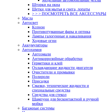
Модельные автомобильные чехлы
Шторки на окна
Щетки для мытья и снега, лопаты
> > > ПОСМОТРЕТЬ ВСЕ АКСЕССУАРЫ
Масла
Автосвет
Ксенон
Противотуманные фары и оптика
Лампы галогенные и накаливания
Ходовые огни
Аккумуляторы
Автохимия
Автоэмали
Антикоррозийные обработки
Герметики и клей
Охлаждающие жидкости двигателя
Очистители и промывки
Полироли
Присадки
Смазки, технические жидкости и
специальные средства
Средства для стекол
Шампуни для бесконтактной и ручной
мойки
Багажные системы