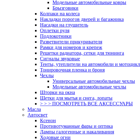
Модельные автомобильные ковры
Брызговики
Колпаки на колеса
Накладки порогов дверей и багажника
Насадки на глушитель
Оплетки руля
Подлокотники
Разветвители прикуривателя
Рамки для номеров и крепеж
Решетки радиатора, сетки для тюнинга
Сигналы звуковые
Тенты, утеплители на автомобили и мотоцик
Тонировочная пленка и броня
Чехлы
Универсальные автомобильные чехлы
Модельные автомобильные чехлы
Шторки на окна
Щетки для мытья и снега, лопаты
> > > ПОСМОТРЕТЬ ВСЕ АКСЕССУАРЫ
Масла
Автосвет
Ксенон
Противотуманные фары и оптика
Лампы галогенные и накаливания
Ходовые огни