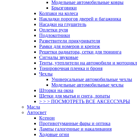
Модельные автомобильные ковры
Брызговики
Колпаки на колеса
Накладки порогов дверей и багажника
Насадки на глушитель
Оплетки руля
Подлокотники
Разветвители прикуривателя
Рамки для номеров и крепеж
Решетки радиатора, сетки для тюнинга
Сигналы звуковые
Тенты, утеплители на автомобили и мотоцик
Тонировочная пленка и броня
Чехлы
Универсальные автомобильные чехлы
Модельные автомобильные чехлы
Шторки на окна
Щетки для мытья и снега, лопаты
> > > ПОСМОТРЕТЬ ВСЕ АКСЕССУАРЫ
Масла
Автосвет
Ксенон
Противотуманные фары и оптика
Лампы галогенные и накаливания
Ходовые огни