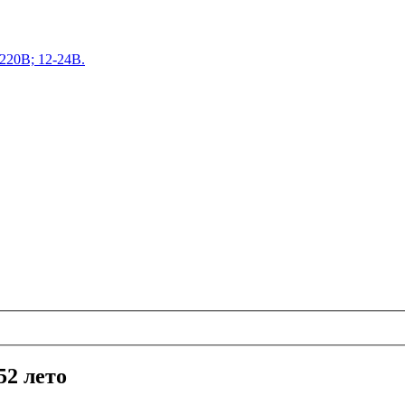
220В; 12-24В.
2 лето