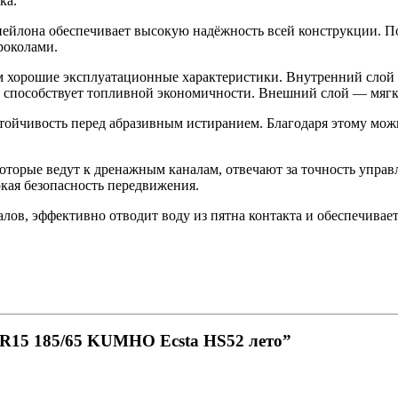
ка.
 нейлона обеспечивает высокую надёжность всей конструкции. П
роколами.
м хорошие эксплуатационные характеристики. Внутренний слой 
 способствует топливной экономичности. Внешний слой — мягки
тойчивость перед абразивным истиранием. Благодаря этому можн
которые ведут к дренажным каналам, отвечают за точность упра
окая безопасность передвижения.
налов, эффективно отводит воду из пятна контакта и обеспечивае
 R15 185/65 KUMHO Ecsta HS52 лето”