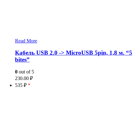
Read More
Кабель USB 2.0 -> MicroUSB 5pin, 1,8 м. “5
bites”
0
out of 5
230.00
₽
535 ₽
*