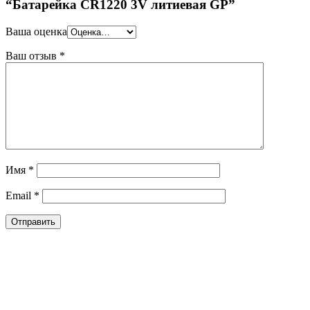
“Батарейка CR1220 3V литиевая GP”
Ваша оценка
Ваш отзыв
*
Имя
*
Email
*