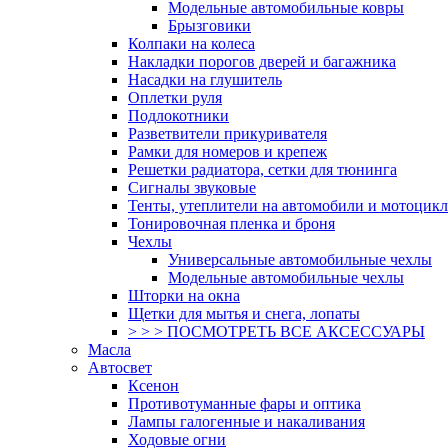
Модельные автомобильные ковры
Брызговики
Колпаки на колеса
Накладки порогов дверей и багажника
Насадки на глушитель
Оплетки руля
Подлокотники
Разветвители прикуривателя
Рамки для номеров и крепеж
Решетки радиатора, сетки для тюнинга
Сигналы звуковые
Тенты, утеплители на автомобили и мотоцик
Тонировочная пленка и броня
Чехлы
Универсальные автомобильные чехлы
Модельные автомобильные чехлы
Шторки на окна
Щетки для мытья и снега, лопаты
> > > ПОСМОТРЕТЬ ВСЕ АКСЕССУАРЫ
Масла
Автосвет
Ксенон
Противотуманные фары и оптика
Лампы галогенные и накаливания
Ходовые огни