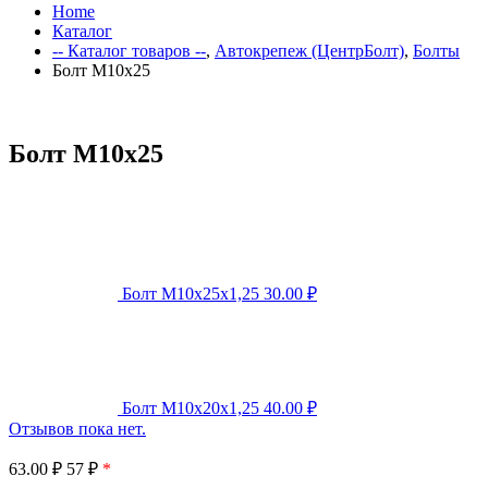
Home
Каталог
-- Каталог товаров --
,
Автокрепеж (ЦентрБолт)
,
Болты
Болт М10х25
Болт М10х25
Болт М10х25х1,25
30.00
₽
Болт М10х20х1,25
40.00
₽
Отзывов пока нет.
63.00
₽
57 ₽
*