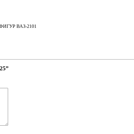
.ФИГУР ВАЗ-2101
х25”