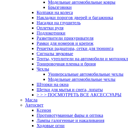
Модельные автомобильные ковры
Брызговики
Колпаки на колеса
Накладки порогов дверей и багажника
Насадки на глушитель
Оплетки руля
Подлокотники
Разветвители прикуривателя
Рамки для номеров и крепеж
Решетки радиатора, сетки для тюнинга
Сигналы звуковые
Тенты, утеплители на автомобили и мотоцик
Тонировочная пленка и броня
Чехлы
Универсальные автомобильные чехлы
Модельные автомобильные чехлы
Шторки на окна
Щетки для мытья и снега, лопаты
> > > ПОСМОТРЕТЬ ВСЕ АКСЕССУАРЫ
Масла
Автосвет
Ксенон
Противотуманные фары и оптика
Лампы галогенные и накаливания
Ходовые огни