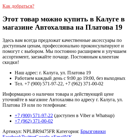
Как добраться?
Этот товар можно купить в Калуге в
магазине Автохалява на Платова 19
Здесь вам всегда предложат качественные аксессуары по
доступным ценам, профессионально проконсультируют и
помогут с выбором. Мы постоянно расширяем и улучшаем
ассортимент, заезжайте почаще. Постоянным клиентам
скидки!
Наш адрес: г. Калуга, ул. Платова 19
Работаем каждый день с 9:00 до 19:00, без выходных
Тел. +7 (900) 571-97-22, +7 (962) 371-00-02
Информацию о наличии товара и действующей цене
уточняйте в магазине Автохалява по адресу г. Калуга, ул.
Платова 19 или по телефонам:
+7 (900) 571-97-22
(доступен в Viber и Whatsup)
+7 (962) 371-00-02
Артикул:
NPLBR9475FR
Категория:
Брызговики
Facebook
Twitter
Google +
Email
VK