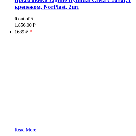
Брызговики задние Hyundai Creta с 2016г, с
крепежом, NorPlast, 2шт
0
out of 5
1,856.00
₽
1689 ₽
*
Read More