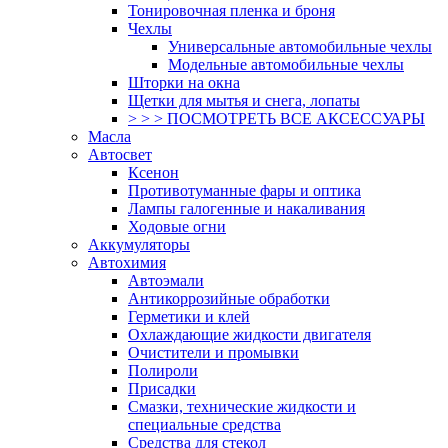
Тонировочная пленка и броня
Чехлы
Универсальные автомобильные чехлы
Модельные автомобильные чехлы
Шторки на окна
Щетки для мытья и снега, лопаты
> > > ПОСМОТРЕТЬ ВСЕ АКСЕССУАРЫ
Масла
Автосвет
Ксенон
Противотуманные фары и оптика
Лампы галогенные и накаливания
Ходовые огни
Аккумуляторы
Автохимия
Автоэмали
Антикоррозийные обработки
Герметики и клей
Охлаждающие жидкости двигателя
Очистители и промывки
Полироли
Присадки
Смазки, технические жидкости и
специальные средства
Средства для стекол