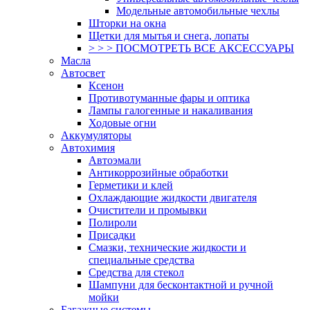
Модельные автомобильные чехлы
Шторки на окна
Щетки для мытья и снега, лопаты
> > > ПОСМОТРЕТЬ ВСЕ АКСЕССУАРЫ
Масла
Автосвет
Ксенон
Противотуманные фары и оптика
Лампы галогенные и накаливания
Ходовые огни
Аккумуляторы
Автохимия
Автоэмали
Антикоррозийные обработки
Герметики и клей
Охлаждающие жидкости двигателя
Очистители и промывки
Полироли
Присадки
Смазки, технические жидкости и
специальные средства
Средства для стекол
Шампуни для бесконтактной и ручной
мойки
Багажные системы