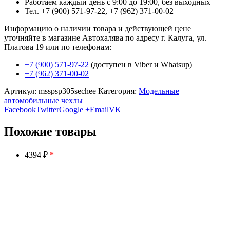
Работаем каждый день с 9:00 до 19:00, без выходных
Тел. +7 (900) 571-97-22, +7 (962) 371-00-02
Информацию о наличии товара и действующей цене
уточняйте в магазине Автохалява по адресу г. Калуга, ул.
Платова 19 или по телефонам:
+7 (900) 571-97-22
(доступен в Viber и Whatsup)
+7 (962) 371-00-02
Артикул:
msspsp305sechee
Категория:
Модельные
автомобильные чехлы
Facebook
Twitter
Google +
Email
VK
Похожие товары
4394 ₽
*