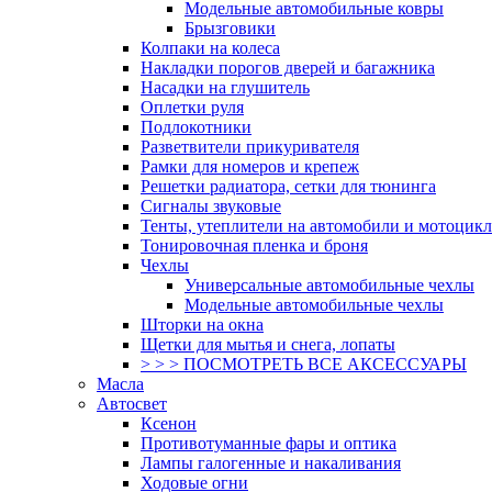
Модельные автомобильные ковры
Брызговики
Колпаки на колеса
Накладки порогов дверей и багажника
Насадки на глушитель
Оплетки руля
Подлокотники
Разветвители прикуривателя
Рамки для номеров и крепеж
Решетки радиатора, сетки для тюнинга
Сигналы звуковые
Тенты, утеплители на автомобили и мотоцик
Тонировочная пленка и броня
Чехлы
Универсальные автомобильные чехлы
Модельные автомобильные чехлы
Шторки на окна
Щетки для мытья и снега, лопаты
> > > ПОСМОТРЕТЬ ВСЕ АКСЕССУАРЫ
Масла
Автосвет
Ксенон
Противотуманные фары и оптика
Лампы галогенные и накаливания
Ходовые огни