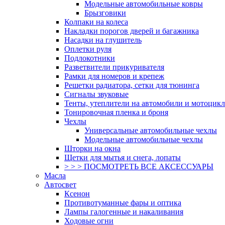
Модельные автомобильные ковры
Брызговики
Колпаки на колеса
Накладки порогов дверей и багажника
Насадки на глушитель
Оплетки руля
Подлокотники
Разветвители прикуривателя
Рамки для номеров и крепеж
Решетки радиатора, сетки для тюнинга
Сигналы звуковые
Тенты, утеплители на автомобили и мотоцик
Тонировочная пленка и броня
Чехлы
Универсальные автомобильные чехлы
Модельные автомобильные чехлы
Шторки на окна
Щетки для мытья и снега, лопаты
> > > ПОСМОТРЕТЬ ВСЕ АКСЕССУАРЫ
Масла
Автосвет
Ксенон
Противотуманные фары и оптика
Лампы галогенные и накаливания
Ходовые огни