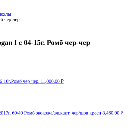
чехлы
б чер-чер
n I с 04-15г. Ромб чер-чер
-10г.Ромб чер-чер.
11,000.00
₽
7г. 60/40 Ромб экокожа/алькант. чер/шов красн
8,460.00
₽