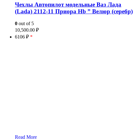
Чехлы Автопилот модельные Ваз Лада
(Lada) 2112-11 Приора Hb ” Велюр (серебр)
0
out of 5
10,500.00
₽
6106 ₽
*
Read More