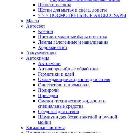
Шторки на окна
Щетки для мытья и снега, лопаты
> > > ПОСМОТРЕТЬ ВСЕ АКСЕССУАРЫ
Масла
Автосвет
Ксенон
Противотуманные фары и оптика
Лампы галогенные и накаливания
Ходовые огни
Аккумуляторы
Автохимия
Автоэмали
Антикоррозийные обработки
Герметики и клей
Охлаждающие жидкости двигателя
Очистители и промывки
Полироли
Присадки
Смазки, технические жидкости и
специальные средства
Средства для стекол
Шампуни для бесконтактной и ручной
мойки
Багажные системы
Инструмент и расходные материалы