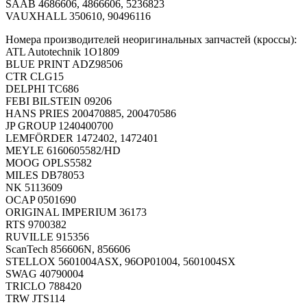
SAAB 4686606, 4866606, 5236823
VAUXHALL 350610, 90496116
Номера производителей неоригинальных запчастей (кроссы):
ATL Autotechnik 1O1809
BLUE PRINT ADZ98506
CTR CLG15
DELPHI TC686
FEBI BILSTEIN 09206
HANS PRIES 200470885, 200470586
JP GROUP 1240400700
LEMFÖRDER 1472402, 1472401
MEYLE 6160605582/HD
MOOG OPLS5582
MILES DB78053
NK 5113609
OCAP 0501690
ORIGINAL IMPERIUM 36173
RTS 9700382
RUVILLE 915356
ScanTech 856606N, 856606
STELLOX 5601004ASX, 96OP01004, 5601004SX
SWAG 40790004
TRICLO 788420
TRW JTS114