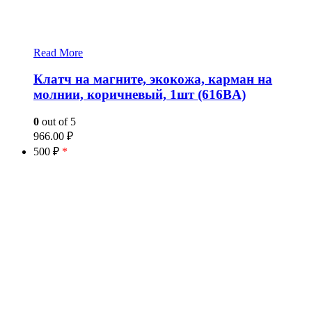
Read More
Клатч на магните, экокожа, карман на
молнии, коричневый, 1шт (616BA)
0
out of 5
966.00
₽
500 ₽
*