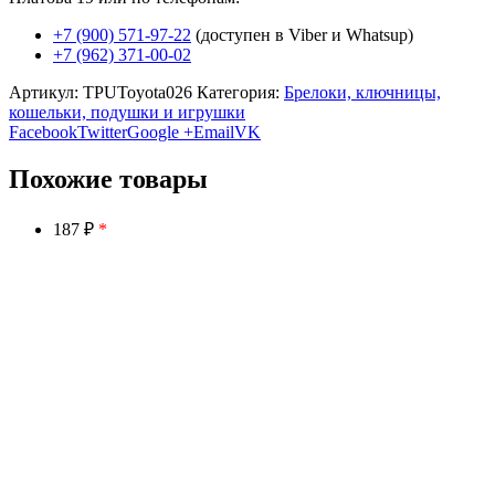
+7 (900) 571-97-22
(доступен в Viber и Whatsup)
+7 (962) 371-00-02
Артикул:
TPUToyota026
Категория:
Брелоки, ключницы,
кошельки, подушки и игрушки
Facebook
Twitter
Google +
Email
VK
Похожие товары
187 ₽
*