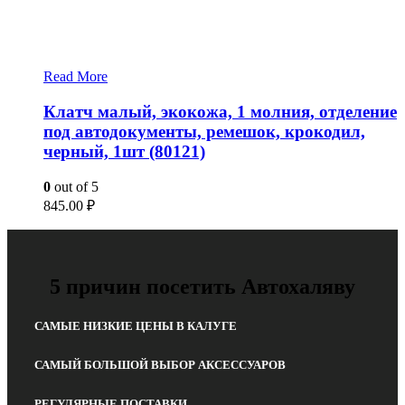
Read More
Клатч малый, экокожа, 1 молния, отделение
под автодокументы, ремешок, крокодил,
черный, 1шт (80121)
0
out of 5
845.00
₽
5 причин посетить Автохаляву
САМЫЕ НИЗКИЕ ЦЕНЫ В КАЛУГЕ
САМЫЙ БОЛЬШОЙ ВЫБОР АКСЕССУАРОВ
РЕГУЛЯРНЫЕ ПОСТАВКИ