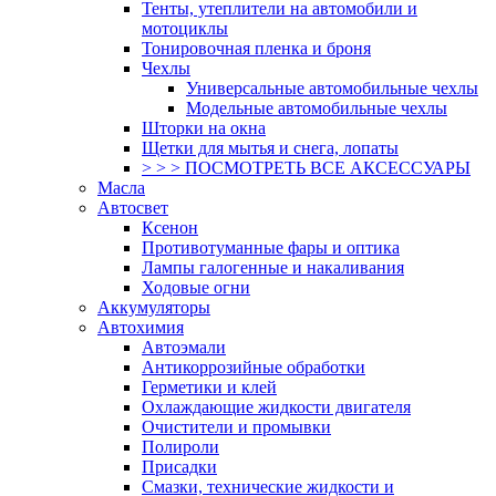
Тенты, утеплители на автомобили и
мотоциклы
Тонировочная пленка и броня
Чехлы
Универсальные автомобильные чехлы
Модельные автомобильные чехлы
Шторки на окна
Щетки для мытья и снега, лопаты
> > > ПОСМОТРЕТЬ ВСЕ АКСЕССУАРЫ
Масла
Автосвет
Ксенон
Противотуманные фары и оптика
Лампы галогенные и накаливания
Ходовые огни
Аккумуляторы
Автохимия
Автоэмали
Антикоррозийные обработки
Герметики и клей
Охлаждающие жидкости двигателя
Очистители и промывки
Полироли
Присадки
Смазки, технические жидкости и