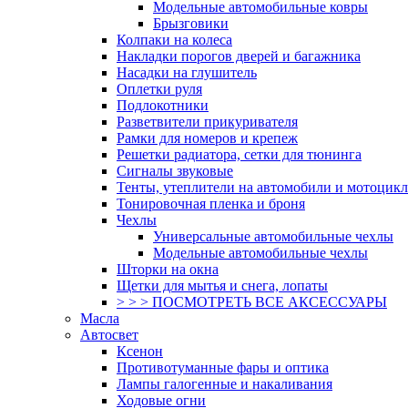
Модельные автомобильные ковры
Брызговики
Колпаки на колеса
Накладки порогов дверей и багажника
Насадки на глушитель
Оплетки руля
Подлокотники
Разветвители прикуривателя
Рамки для номеров и крепеж
Решетки радиатора, сетки для тюнинга
Сигналы звуковые
Тенты, утеплители на автомобили и мотоцик
Тонировочная пленка и броня
Чехлы
Универсальные автомобильные чехлы
Модельные автомобильные чехлы
Шторки на окна
Щетки для мытья и снега, лопаты
> > > ПОСМОТРЕТЬ ВСЕ АКСЕССУАРЫ
Масла
Автосвет
Ксенон
Противотуманные фары и оптика
Лампы галогенные и накаливания
Ходовые огни