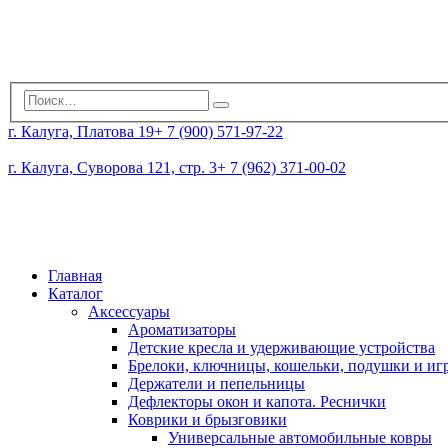
г. Калуга, Платова 19
+ 7 (900) 571-97-22
г. Калуга, Суворова 121, стр. 3
+ 7 (962) 371-00-02
Главная
Каталог
Аксессуары
Ароматизаторы
Детские кресла и удерживающие устройства
Брелоки, ключницы, кошельки, подушки и и
Держатели и пепельницы
Дефлекторы окон и капота. Реснички
Коврики и брызговики
Универсальные автомобильные ковры