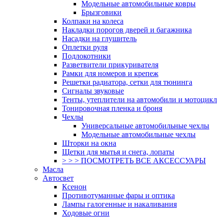
Модельные автомобильные ковры
Брызговики
Колпаки на колеса
Накладки порогов дверей и багажника
Насадки на глушитель
Оплетки руля
Подлокотники
Разветвители прикуривателя
Рамки для номеров и крепеж
Решетки радиатора, сетки для тюнинга
Сигналы звуковые
Тенты, утеплители на автомобили и мотоцик
Тонировочная пленка и броня
Чехлы
Универсальные автомобильные чехлы
Модельные автомобильные чехлы
Шторки на окна
Щетки для мытья и снега, лопаты
> > > ПОСМОТРЕТЬ ВСЕ АКСЕССУАРЫ
Масла
Автосвет
Ксенон
Противотуманные фары и оптика
Лампы галогенные и накаливания
Ходовые огни