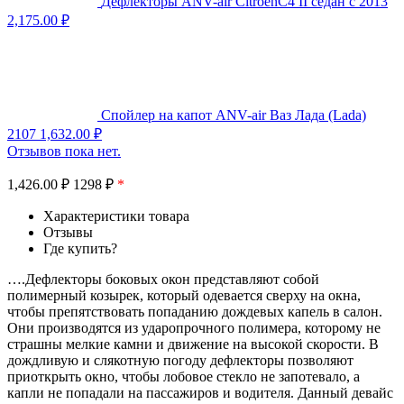
Дефлекторы ANV-air CitroenC4 II седан с 2013
2,175.00
₽
Спойлер на капот ANV-air Ваз Лада (Lada)
2107
1,632.00
₽
Отзывов пока нет.
1,426.00
₽
1298 ₽
*
Характеристики товара
Отзывы
Где купить?
….Дефлекторы боковых окон представляют собой
полимерный козырек, который одевается сверху на окна,
чтобы препятствовать попаданию дождевых капель в салон.
Они производятся из ударопрочного полимера, которому не
страшны мелкие камни и движение на высокой скорости. В
дождливую и слякотную погоду дефлекторы позволяют
приоткрыть окно, чтобы лобовое стекло не запотевало, а
капли не попадали на пассажиров и водителя. Данный девайс