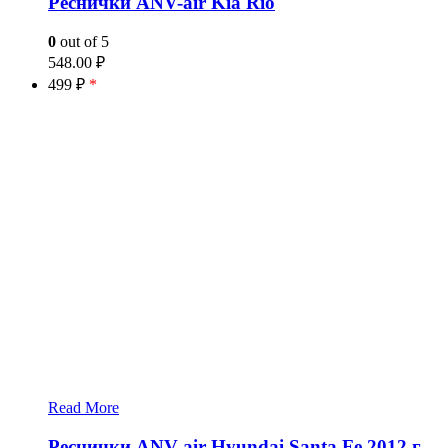
Реснички ANV-air Kia Rio
0
out of 5
548.00
₽
499 ₽
*
Read More
Реснички ANV-air Hyundai Santa Fe 2012 г.