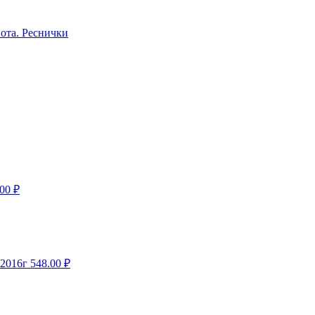
ота. Реснички
.00
₽
-2016г
548.00
₽