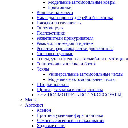
Модельные автомобильные ковры
Брызговики
Колпаки на колеса
Накладки порогов дверей и багажника
Насадки на глушитель
Оплетки руля
Подлокотники
Разветвители прикуривателя
Рамки для номеров и крепеж
Решетки радиатора, сетки для тюнинга
Сигналы звуковые
Тенты, утеплители на автомобили и мотоцик
Тонировочная пленка и броня
Чехлы
Универсальные автомобильные чехлы
Модельные автомобильные чехлы
Шторки на окна
Щетки для мытья и снега, лопаты
> > > ПОСМОТРЕТЬ ВСЕ АКСЕССУАРЫ
Масла
Автосвет
Ксенон
Противотуманные фары и оптика
Лампы галогенные и накаливания
Ходовые огни