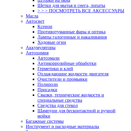
Шторки на окна
Щетки для мытья и снега, лопаты
> > > ПОСМОТРЕТЬ ВСЕ АКСЕССУАРЫ
Масла
Автосвет
Ксенон
Противотуманные фары и оптика
Лампы галогенные и накаливания
Ходовые огни
Аккумуляторы
Автохимия
Автоэмали
Антикоррозийные обработки
Герметики и клей
Охлаждающие жидкости двигателя
Очистители и промывки
Полироли
Присадки
Смазки, технические жидкости и
специальные средства
Средства для стекол
Шампуни для бесконтактной и ручной
мойки
Багажные системы
Инструмент и расходные материалы