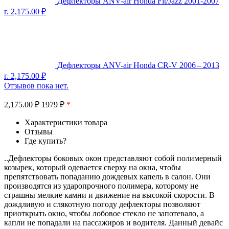
Дефлекторы ANV-air Honda Fit/Jazz 2001-2007
г.
2,175.00
₽
Дефлекторы ANV-air Honda CR-V 2006 – 2013
г.
2,175.00
₽
Отзывов пока нет.
2,175.00
₽
1979 ₽
*
Характеристики товара
Отзывы
Где купить?
..Дефлекторы боковых окон представляют собой полимерный
козырек, который одевается сверху на окна, чтобы
препятствовать попаданию дождевых капель в салон. Они
производятся из ударопрочного полимера, которому не
страшны мелкие камни и движение на высокой скорости. В
дождливую и слякотную погоду дефлекторы позволяют
приоткрыть окно, чтобы лобовое стекло не запотевало, а
капли не попадали на пассажиров и водителя. Данный девайс