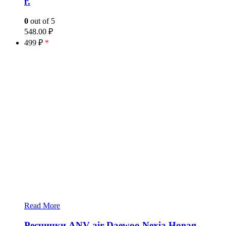
г.
0
out of 5
548.00
₽
499 ₽
*
Read More
Реснички ANV-air Daewoo Nexia Новая