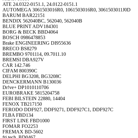
ATE 24.0322-0151.1, 24.0122-0151.1
AUTOMEGA 3061503016R0, 1061503016R0, 3061503011J0D
BARUM BAR22151
BENDIX 562040BC, 562040, 562040B
BLUE PRINT ADV184301
BORG & BECK BBD4064
BOSCH 0986478853
Brake ENGINEERING DI955636
BRECO BS8279
BREMBO 9701114, 09.7011.10
BREMSI DBA927V
CAR 142.746
CIFAM 800390C
DELPHI BG3208, BG3208C
DENCKERMANN B130036
Dr!ve+ DP1010110706
EUROBRAKE 5815204758
FEBI BILSTEIN 22880, 14404
FENOX TB217150
FERODO DDF927, DDF9271, DDF927C1, DDF927C
FI.BA FBD134
FIRST LINE FBD1000
FOMAR FO2253
FREMAX BD-5602
fri.tech. BD0467