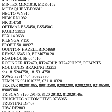
MINTEX MDC1019, MDK0152
MOTAQUIP VBD968U
NECTO WN915
NIBK RN1082
NK 314758
OPTIMAL BS-5450, BS5450C
PAGID 53953
PEX 14.0638
PILENGA V150
PROFIT 50100927
QUINTON HAZELL BDC4669
REMSA 6545.10, BDM6730.20
ROADHOUSE 654510
ROTINGER RT2479, RT2479HP, RT2479HPT5, RT2479T5
ROULUNDS BRAKING D2253
sbs 1815204758, 1815314758
SWAG 32914404, 30922880
TEMPLIN 0311010325, 0311010320
TEXTAR 982001065, 89013500, 92082200, 92082203, 92106500,
89005300
TRISCAN 8120-29146, 8120-29182, 812029146c
TRUCKTEC AUTOMOTIVE 0735065
TRUSTING DF467
TRW DF2803