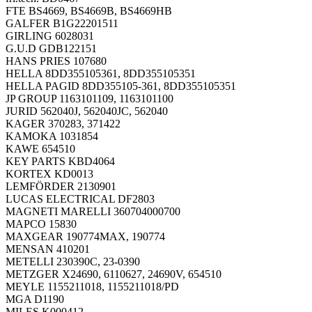
FTE BS4669, BS4669B, BS4669HB
GALFER B1G22201511
GIRLING 6028031
G.U.D GDB122151
HANS PRIES 107680
HELLA 8DD355105361, 8DD355105351
HELLA PAGID 8DD355105-361, 8DD355105351
JP GROUP 1163101109, 1163101100
JURID 562040J, 562040JC, 562040
KAGER 370283, 371422
KAMOKA 1031854
KAWE 654510
KEY PARTS KBD4064
KORTEX KD0013
LEMFÖRDER 2130901
LUCAS ELECTRICAL DF2803
MAGNETI MARELLI 360704000700
MAPCO 15830
MAXGEAR 190774MAX, 190774
MENSAN 410201
METELLI 230390C, 23-0390
METZGER X24690, 6110627, 24690V, 654510
MEYLE 1155211018, 1155211018/PD
MGA D1190
MILES K000412