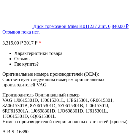
Диск тормозной Miles K011237 2шт.
6,840.00
₽
Отзывов пока нет.
3,315.00
₽
3017 ₽
*
Характеристики товара
Отзывы
Где купить?
Оригинальные номера производителей (OEM):
Соответсвует следующим номерам оригинальных
производителей VAG
Производитель Оригинальный номер
VAG 1J0615301D, 1J0615301L, 1JE615301, 6R0615301,
8Z0615301B, 8Z0615301D, 5Z0615301B, 1J0615301J,
6RF615301A, 1J0698301D, 1JO698301D, 1J615301L,
1JO615301D, 6Q0615301L
Номера производителей неоригинальных запчастей (кроссы):
A.B.S. 16880