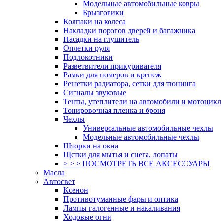
Модельные автомобильные ковры
Брызговики
Колпаки на колеса
Накладки порогов дверей и багажника
Насадки на глушитель
Оплетки руля
Подлокотники
Разветвители прикуривателя
Рамки для номеров и крепеж
Решетки радиатора, сетки для тюнинга
Сигналы звуковые
Тенты, утеплители на автомобили и мотоцик
Тонировочная пленка и броня
Чехлы
Универсальные автомобильные чехлы
Модельные автомобильные чехлы
Шторки на окна
Щетки для мытья и снега, лопаты
> > > ПОСМОТРЕТЬ ВСЕ АКСЕССУАРЫ
Масла
Автосвет
Ксенон
Противотуманные фары и оптика
Лампы галогенные и накаливания
Ходовые огни