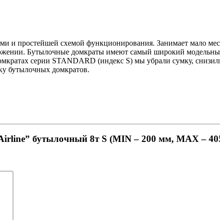
 и простейшей схемой функционирования. Занимает мало места
ожении. Бутылочные домкраты имеют самый широкий модельный р
домкратах серии STANDARD (индекс S) мы убрали сумку, снизи
ку бутылочных домкратов.
Airline” бутылочный 8т S (MIN – 200 мм, MAX – 40