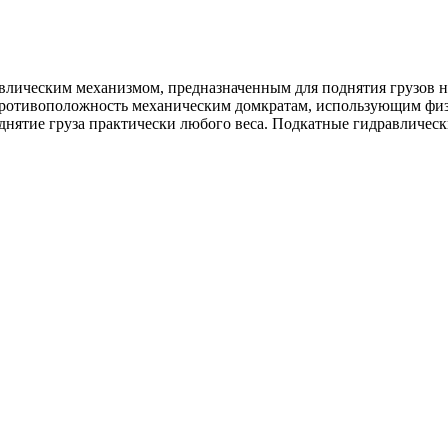
авлическим механизмом, предназначенным для поднятия грузов 
противоположность механическим домкратам, использующим физи
днятие груза практически любого веса. Подкатные гидравличес