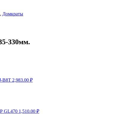
,
Домкраты
35-330мм.
J-B8T
2,983.00
₽
ОР GL470
1,510.00
₽