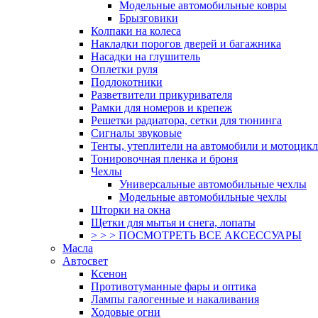
Модельные автомобильные ковры
Брызговики
Колпаки на колеса
Накладки порогов дверей и багажника
Насадки на глушитель
Оплетки руля
Подлокотники
Разветвители прикуривателя
Рамки для номеров и крепеж
Решетки радиатора, сетки для тюнинга
Сигналы звуковые
Тенты, утеплители на автомобили и мотоцик
Тонировочная пленка и броня
Чехлы
Универсальные автомобильные чехлы
Модельные автомобильные чехлы
Шторки на окна
Щетки для мытья и снега, лопаты
> > > ПОСМОТРЕТЬ ВСЕ АКСЕССУАРЫ
Масла
Автосвет
Ксенон
Противотуманные фары и оптика
Лампы галогенные и накаливания
Ходовые огни