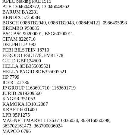
APEC braking PAD1515
ATE 13046048772, 13.046048262
BARUM BA2281
BENDIX 573508B
BOSCH 0986TB2949, 0986TB2948, 0986494121, 0986495098
BREMBO P50085
BSG BSG90200001, BSG60200011
CIFAM 8226710
DELPHI LP1982
FEBI BILSTEIN 16710
FERODO FSL1778, FVR1778
G.U.D GBP124500
HELLA 8DB355005521
HELLA PAGID 8DB355005521
HP 7799
ICER 141786
JP GROUP 1163601710, 1163601719
JURID 2919209560
KAGER 351053
KAMOKA JQ1012087
KRAFT 6001400
LPR 05P1275
MAGNETI MARELLI 363710036024, 363916060298,
363702161473, 363700036024
MAPCO 6796