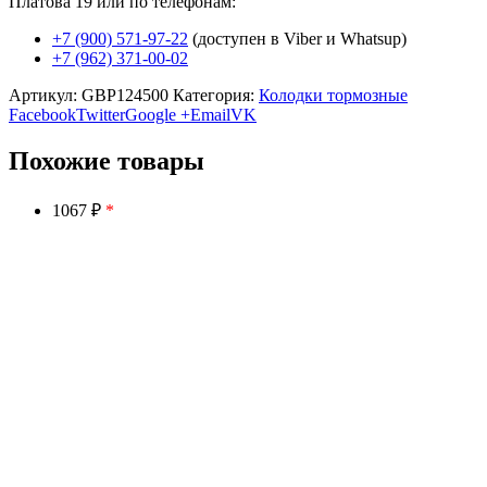
Платова 19 или по телефонам:
+7 (900) 571-97-22
(доступен в Viber и Whatsup)
+7 (962) 371-00-02
Артикул:
GBP124500
Категория:
Колодки тормозные
Facebook
Twitter
Google +
Email
VK
Похожие товары
1067 ₽
*