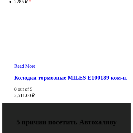
2285 ₽
*
Read More
Колодки тормозные MILES E100189 ком-п.
0
out of 5
2,511.00
₽
5 причин посетить Автохаляву