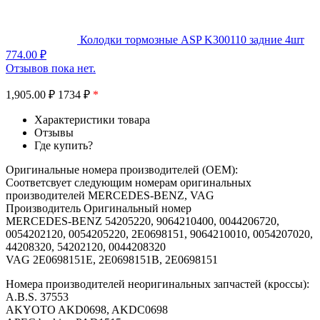
Колодки тормозные ASP K300110 задние 4шт
774.00
₽
Отзывов пока нет.
1,905.00
₽
1734 ₽
*
Характеристики товара
Отзывы
Где купить?
Оригинальные номера производителей (OEM):
Соответсвует следующим номерам оригинальных
производителей MERCEDES-BENZ, VAG
Производитель Оригинальный номер
MERCEDES-BENZ 54205220, 9064210400, 0044206720,
0054202120, 0054205220, 2E0698151, 9064210010, 0054207020,
44208320, 54202120, 0044208320
VAG 2E0698151E, 2E0698151B, 2E0698151
Номера производителей неоригинальных запчастей (кроссы):
A.B.S. 37553
AKYOTO AKD0698, AKDC0698