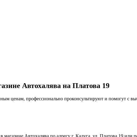
газине Автохалява на Платова 19
упным ценам, профессионально проконсультируют и помогут с в
магазине Автохалява по адресу г. Калуга, ул. Платова 19 или п