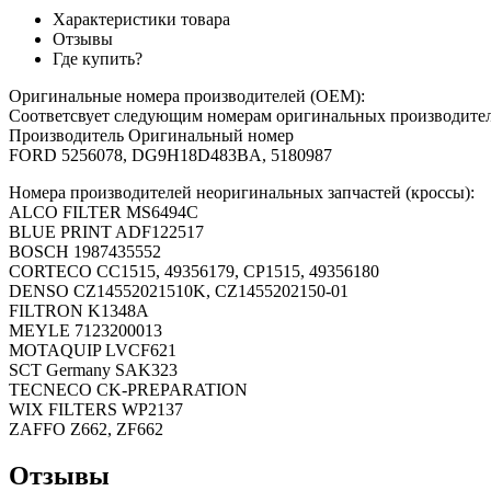
Характеристики товара
Отзывы
Где купить?
Оригинальные номера производителей (OEM):
Соответсвует следующим номерам оригинальных производит
Производитель Оригинальный номер
FORD 5256078, DG9H18D483BA, 5180987
Номера производителей неоригинальных запчастей (кроссы):
ALCO FILTER MS6494C
BLUE PRINT ADF122517
BOSCH 1987435552
CORTECO CC1515, 49356179, CP1515, 49356180
DENSO CZ14552021510K, CZ1455202150-01
FILTRON K1348A
MEYLE 7123200013
MOTAQUIP LVCF621
SCT Germany SAK323
TECNECO CK-PREPARATION
WIX FILTERS WP2137
ZAFFO Z662, ZF662
Отзывы