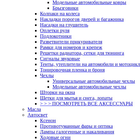
Модельные автомобильные ковры
Брызговики
Колпаки на колеса
Накладки порогов дверей и багажника
Насадки на глушитель
Оплетки руля
Подлокотники
Разветвители прикуривателя
Рамки для номеров и крепеж
Решетки радиатора, сетки для тюнинга
Сигналы звуковые
Тенты, утеплители на автомобили и мотоцик
Тонировочная пленка и броня
Чехлы
Универсальные автомобильные чехлы
Модельные автомобильные чехлы
Шторки на окна
Щетки для мытья и снега, лопаты
> > > ПОСМОТРЕТЬ ВСЕ АКСЕССУАРЫ
Масла
Автосвет
Ксенон
Противотуманные фары и оптика
Лампы галогенные и накаливания
Ходовые огни