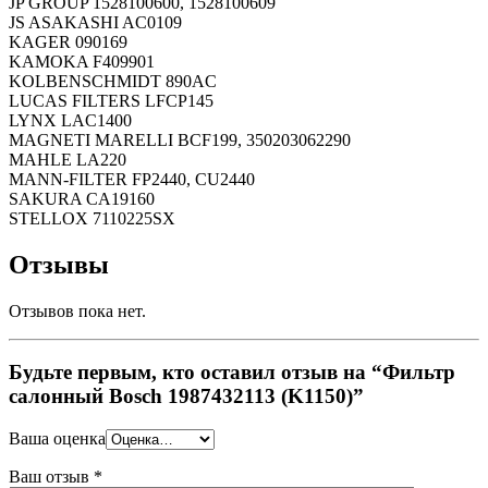
JP GROUP 1528100600, 1528100609
JS ASAKASHI AC0109
KAGER 090169
KAMOKA F409901
KOLBENSCHMIDT 890AC
LUCAS FILTERS LFCP145
LYNX LAC1400
MAGNETI MARELLI BCF199, 350203062290
MAHLE LA220
MANN-FILTER FP2440, CU2440
SAKURA CA19160
STELLOX 7110225SX
Отзывы
Отзывов пока нет.
Будьте первым, кто оставил отзыв на “Фильтр
салонный Bosch 1987432113 (K1150)”
Ваша оценка
Ваш отзыв
*