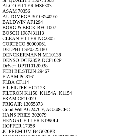
3F QUALITY 1567, 1568
ALCO FILTER MS6303
ASAM 70356
AUTOMEGA 30103540952
BALDWIN AF1294
BORG & BECK BFC1007
BOSCH 1987431113
CLEAN FILTER NC2305
CORTECO 80000061
DELPHI TSP0325180
DENCKERMANN M110138
DENSO DCF235P, DCF102P
Dr!ve+ DP1110120038
FEBI BILSTEIN 29467
FIAAM PC8161
FI.BA CF114
FIL FILTER HC7123
FILTRON K1150, K1154A, K1154
FRAM CF10059
FRIGAIR 13055373
Good Will AG247CF, AG248CFC
HANS PRIES 302079
HENGST FILTER E1990LI
HOFFER 17356
JC PREMIUM B4G020PR