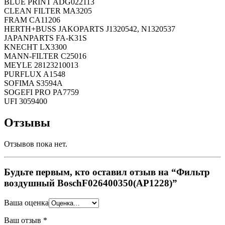
BLUE PRINT ADG022113
CLEAN FILTER MA3205
FRAM CA11206
HERTH+BUSS JAKOPARTS J1320542, N1320537
JAPANPARTS FA-K31S
KNECHT LX3300
MANN-FILTER C25016
MEYLE 28123210013
PURFLUX A1548
SOFIMA S3594A
SOGEFI PRO PA7759
UFI 3059400
Отзывы
Отзывов пока нет.
Будьте первым, кто оставил отзыв на “Фильтр
воздушный BoschF026400350(AP1228)”
Ваша оценка
Ваш отзыв
*