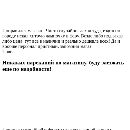
Понравился магазин. Чисто случайно заехал туда, ездил по
городу искал хитрую лампочку в фару. Везде либо под заказ
либо цена, тут все в наличии и реально дешевле всех! Да и
вообще персонал приятный, запомнил магаз
Павел
Никаких нареканий по магазину, буду заезжать
еще по надобности!
Покупал масло Shell и фильтра для регулярной замены,