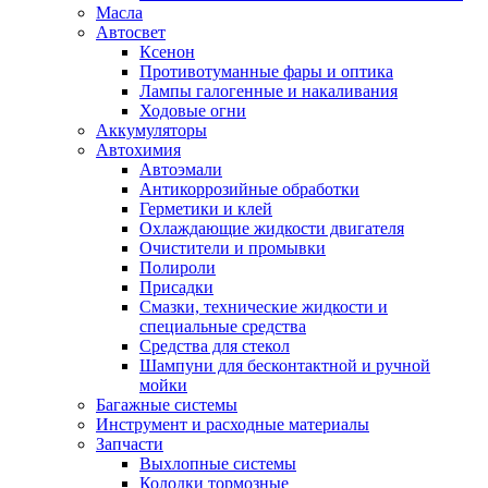
Масла
Автосвет
Ксенон
Противотуманные фары и оптика
Лампы галогенные и накаливания
Ходовые огни
Аккумуляторы
Автохимия
Автоэмали
Антикоррозийные обработки
Герметики и клей
Охлаждающие жидкости двигателя
Очистители и промывки
Полироли
Присадки
Смазки, технические жидкости и
специальные средства
Средства для стекол
Шампуни для бесконтактной и ручной
мойки
Багажные системы
Инструмент и расходные материалы
Запчасти
Выхлопные системы
Колодки тормозные