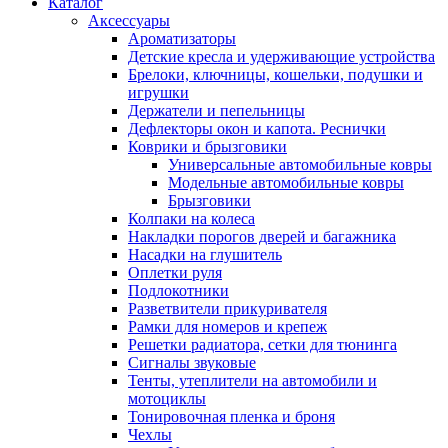
Каталог
Аксессуары
Ароматизаторы
Детские кресла и удерживающие устройства
Брелоки, ключницы, кошельки, подушки и
игрушки
Держатели и пепельницы
Дефлекторы окон и капота. Реснички
Коврики и брызговики
Универсальные автомобильные ковры
Модельные автомобильные ковры
Брызговики
Колпаки на колеса
Накладки порогов дверей и багажника
Насадки на глушитель
Оплетки руля
Подлокотники
Разветвители прикуривателя
Рамки для номеров и крепеж
Решетки радиатора, сетки для тюнинга
Сигналы звуковые
Тенты, утеплители на автомобили и
мотоциклы
Тонировочная пленка и броня
Чехлы