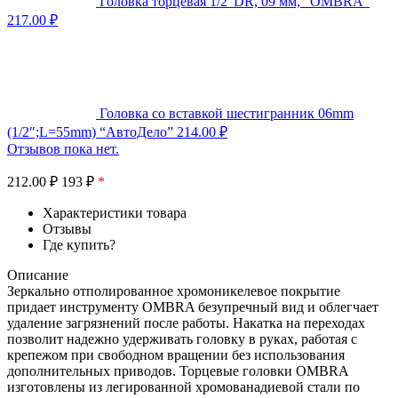
Головка торцевая 1/2″DR, 09 мм, “OMBRA”
217.00
₽
Головка со вставкой шестигранник 06mm
(1/2″;L=55mm) “АвтоДело”
214.00
₽
Отзывов пока нет.
212.00
₽
193 ₽
*
Характеристики товара
Отзывы
Где купить?
Описание
Зеркально отполированное хромоникелевое покрытие
придает инструменту OMBRA безупречный вид и облегчает
удаление загрязнений после работы. Накатка на переходах
позволит надежно удерживать головку в руках, работая с
крепежом при свободном вращении без использования
дополнительных приводов. Торцевые головки OMBRA
изготовлены из легированной хромованадиевой стали по