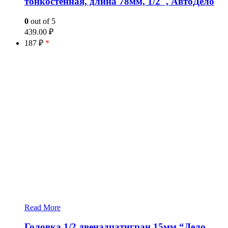
тонкостенная, длина 78мм, 1/2″, АвтоДело
0
out of 5
439.00
₽
187 ₽
*
Read More
Головка 1/2 двенадцатигран 15мм “Дело