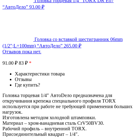
Головка торцевая 1/4″ TORX DR E07
“АвтоДело”
93.00
₽
Головка со вставкой шестигранник 06mm
(1/2″;L=100mm) “АвтоДело”
265.00
₽
Отзывов пока нет.
91.00
₽
83 ₽
*
Характеристики товара
Отзывы
Где купить?
Головка торцевая 1/4″ АвтоDело предназначена для
откручивания крепежа специального профиля TORX
используется при работе не требующей применения больших
нагрузок.
Изготовлена методом холодной штамповки.
Материал – хром-ванадиевая сталь CrV50BV30.
Рабочий профиль – внутренний TORX.
Присоединительный квадрат – 1/4″.