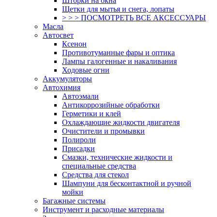
Шторки на окна
Щетки для мытья и снега, лопаты
> > > ПОСМОТРЕТЬ ВСЕ АКСЕССУАРЫ
Масла
Автосвет
Ксенон
Противотуманные фары и оптика
Лампы галогенные и накаливания
Ходовые огни
Аккумуляторы
Автохимия
Автоэмали
Антикоррозийные обработки
Герметики и клей
Охлаждающие жидкости двигателя
Очистители и промывки
Полироли
Присадки
Смазки, технические жидкости и
специальные средства
Средства для стекол
Шампуни для бесконтактной и ручной
мойки
Багажные системы
Инструмент и расходные материалы