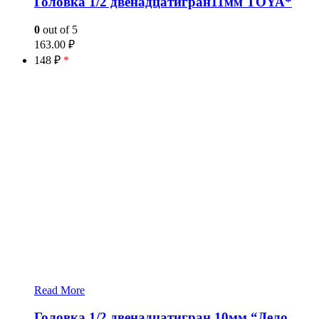
Головка 1/2 двенадцатигран11мм TOYA*
0
out of 5
163.00
₽
148 ₽
*
Read More
Головка 1/2 двенадцатигран 10мм “Дело