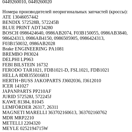
0449260010, 0449260020
Номера производителей неоригинальных запчастей (кроссы):
ATE 13046057442
BENDIX 572528B, 572245B
BLUE PRINT ADT34280
BOSCH 0986424640, 0986AB2074, F03B150055, 0986AB3840,
986424313, 0986AB4150, 0986505905, 0986424313,
F03B150032, 0986AB2028
Brake ENGINEERING PA1081
BREMBO P83024
DELPHI LP963
FEBI BILSTEIN 16732
FERODO TAR1021, FDB1021-D, FSL1021, FDB1021
HELLA 8DB355016831
HERTH+BUSS JAKOPARTS J3602036, J3612010
ICER 141027
JAPANPARTS PP210AF
JURID 572528J, 572245J
KAWE 81384, 81045
LEMFÖRDER 26317, 26311
MAGNETI MARELLI 363702160613, 363702160762
MDR MRP2210
METELLI 2204320
MEYLE 0252194715W