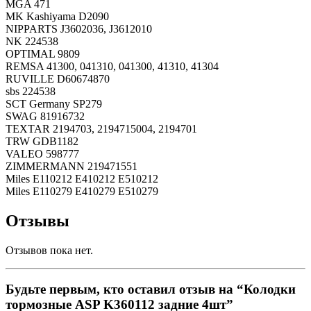
MGA 471
MK Kashiyama D2090
NIPPARTS J3602036, J3612010
NK 224538
OPTIMAL 9809
REMSA 41300, 041310, 041300, 41310, 41304
RUVILLE D60674870
sbs 224538
SCT Germany SP279
SWAG 81916732
TEXTAR 2194703, 2194715004, 2194701
TRW GDB1182
VALEO 598777
ZIMMERMANN 219471551
Miles E110212 E410212 E510212
Miles E110279 E410279 E510279
Отзывы
Отзывов пока нет.
Будьте первым, кто оставил отзыв на “Колодки
тормозные ASP K360112 задние 4шт”