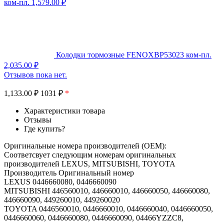
ком-пл.
1,579.00
₽
Колодки тормозные FENOXBP53023 ком-пл.
2,035.00
₽
Отзывов пока нет.
1,133.00
₽
1031 ₽
*
Характеристики товара
Отзывы
Где купить?
Оригинальные номера производителей (OEM):
Соответсвует следующим номерам оригинальных
производителей LEXUS, MITSUBISHI, TOYOTA
Производитель Оригинальный номер
LEXUS 0446660080, 0446660090
MITSUBISHI 446560010, 446660010, 446660050, 446660080,
446660090, 449260010, 449260020
TOYOTA 0446560010, 0446660010, 0446660040, 0446660050,
0446660060, 0446660080, 0446660090, 04466YZZC8,