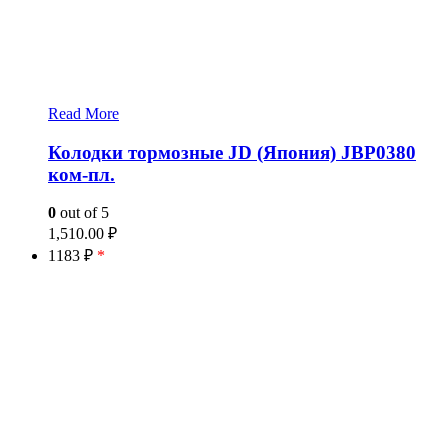
Read More
Колодки тормозные JD (Япония) JBP0380
ком-пл.
0
out of 5
1,510.00
₽
1183 ₽
*