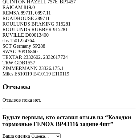
QUINTON HAZELL 7576, BP1457
RAICAM 819.0
REMSA 89711, 0897.11
ROADHOUSE 289711
ROULUNDS BRAKING 915281
ROULUNDS RUBBER 915281
RUVILLE D00013400
sbs 1501224764
SCT Germany SP288
SWAG 30916860
TEXTAR 2332602, 2332617724
TRW GDB1557
ZIMMERMANN 23326.175.1
Miles E510119 E410119 E110119
Отзывы
Отзывов пока нет.
Будьте первым, кто оставил отзыв на “Колодки
тормозные FENOX BP43116 задние 4шт”
Ваша оценка