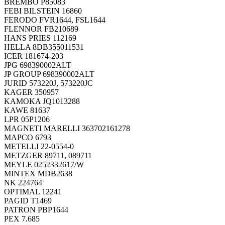
BREMBO P85083
FEBI BILSTEIN 16860
FERODO FVR1644, FSL1644
FLENNOR FB210689
HANS PRIES 112169
HELLA 8DB355011531
ICER 181674-203
JPG 698390002ALT
JP GROUP 698390002ALT
JURID 573220J, 573220JC
KAGER 350957
KAMOKA JQ1013288
KAWE 81637
LPR 05P1206
MAGNETI MARELLI 363702161278
MAPCO 6793
METELLI 22-0554-0
METZGER 89711, 089711
MEYLE 0252332617/W
MINTEX MDB2638
NK 224764
OPTIMAL 12241
PAGID T1469
PATRON PBP1644
PEX 7.685