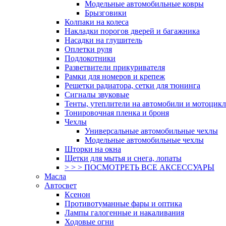
Модельные автомобильные ковры
Брызговики
Колпаки на колеса
Накладки порогов дверей и багажника
Насадки на глушитель
Оплетки руля
Подлокотники
Разветвители прикуривателя
Рамки для номеров и крепеж
Решетки радиатора, сетки для тюнинга
Сигналы звуковые
Тенты, утеплители на автомобили и мотоцик
Тонировочная пленка и броня
Чехлы
Универсальные автомобильные чехлы
Модельные автомобильные чехлы
Шторки на окна
Щетки для мытья и снега, лопаты
> > > ПОСМОТРЕТЬ ВСЕ АКСЕССУАРЫ
Масла
Автосвет
Ксенон
Противотуманные фары и оптика
Лампы галогенные и накаливания
Ходовые огни