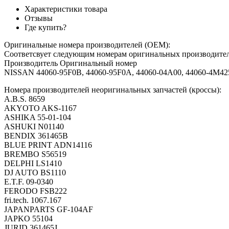
Характеристики товара
Отзывы
Где купить?
Оригинальные номера производителей (OEM):
Соответсвует следующим номерам оригинальных производит
Производитель Оригинальный номер
NISSAN 44060-95F0B, 44060-95F0A, 44060-04A00, 44060-4M425
Номера производителей неоригинальных запчастей (кроссы):
A.B.S. 8659
AKYOTO AKS-1167
ASHIKA 55-01-104
ASHUKI N01140
BENDIX 361465B
BLUE PRINT ADN14116
BREMBO S56519
DELPHI LS1410
DJ AUTO BS1110
E.T.F. 09-0340
FERODO FSB222
fri.tech. 1067.167
JAPANPARTS GF-104AF
JAPKO 55104
JURID 361465J