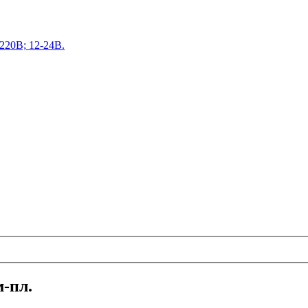
220В; 12-24В.
-пл.