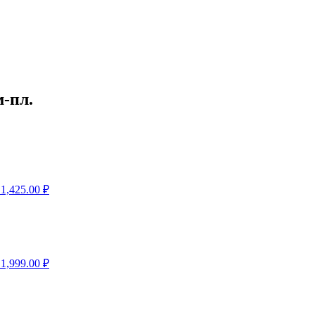
-пл.
1,425.00
₽
1,999.00
₽