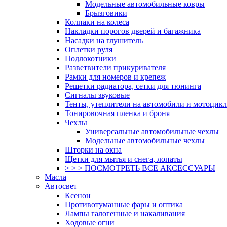
Модельные автомобильные ковры
Брызговики
Колпаки на колеса
Накладки порогов дверей и багажника
Насадки на глушитель
Оплетки руля
Подлокотники
Разветвители прикуривателя
Рамки для номеров и крепеж
Решетки радиатора, сетки для тюнинга
Сигналы звуковые
Тенты, утеплители на автомобили и мотоцик
Тонировочная пленка и броня
Чехлы
Универсальные автомобильные чехлы
Модельные автомобильные чехлы
Шторки на окна
Щетки для мытья и снега, лопаты
> > > ПОСМОТРЕТЬ ВСЕ АКСЕССУАРЫ
Масла
Автосвет
Ксенон
Противотуманные фары и оптика
Лампы галогенные и накаливания
Ходовые огни