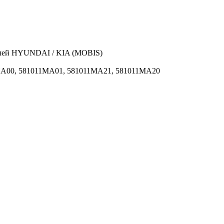
елей HYUNDAI / KIA (MOBIS)
HA00, 581011MA01, 581011MA21, 581011MA20