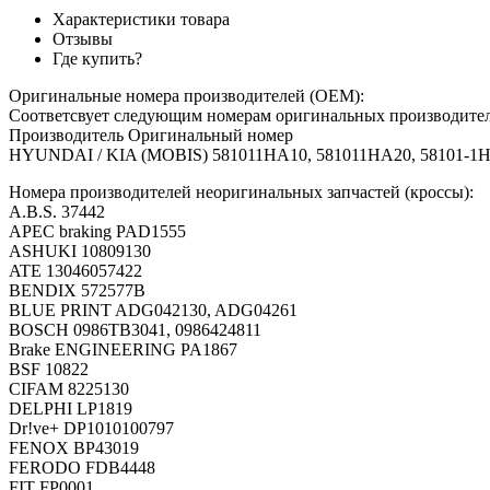
Характеристики товара
Отзывы
Где купить?
Оригинальные номера производителей (OEM):
Соответсвует следующим номерам оригинальных производит
Производитель Оригинальный номер
HYUNDAI / KIA (MOBIS) 581011HA10, 581011HA20, 58101-1
Номера производителей неоригинальных запчастей (кроссы):
A.B.S. 37442
APEC braking PAD1555
ASHUKI 10809130
ATE 13046057422
BENDIX 572577B
BLUE PRINT ADG042130, ADG04261
BOSCH 0986TB3041, 0986424811
Brake ENGINEERING PA1867
BSF 10822
CIFAM 8225130
DELPHI LP1819
Dr!ve+ DP1010100797
FENOX BP43019
FERODO FDB4448
FIT FP0001