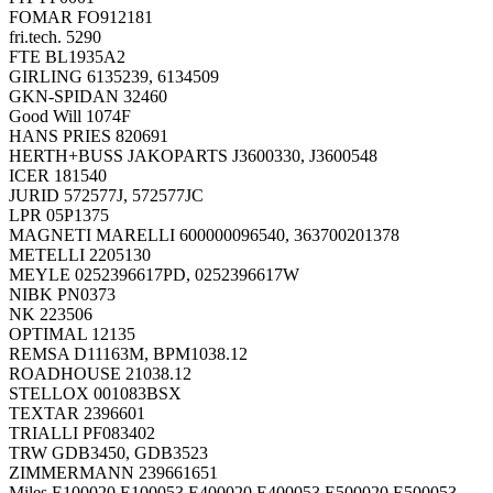
FOMAR FO912181
fri.tech. 5290
FTE BL1935A2
GIRLING 6135239, 6134509
GKN-SPIDAN 32460
Good Will 1074F
HANS PRIES 820691
HERTH+BUSS JAKOPARTS J3600330, J3600548
ICER 181540
JURID 572577J, 572577JC
LPR 05P1375
MAGNETI MARELLI 600000096540, 363700201378
METELLI 2205130
MEYLE 0252396617PD, 0252396617W
NIBK PN0373
NK 223506
OPTIMAL 12135
REMSA D11163M, BPM1038.12
ROADHOUSE 21038.12
STELLOX 001083BSX
TEXTAR 2396601
TRIALLI PF083402
TRW GDB3450, GDB3523
ZIMMERMANN 239661651
Miles E100020 E100053 E400020 E400053 E500020 E500053