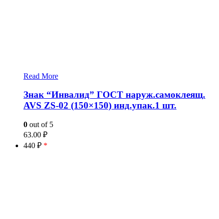
Read More
Знак “Инвалид” ГОСТ наруж.самоклеящ.
AVS ZS-02 (150×150) инд.упак.1 шт.
0
out of 5
63.00
₽
440 ₽
*