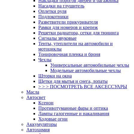
Накладки порогов дверей и багажника
Насадки на глушитель
Оплетки руля
Подлокотники
Разветвители прикуривателя
Рамки для номеров и крепеж
Решетки радиатора, сетки для тюнинга
Сигналы звуковые
Тенты, утеплители на автомобили и
мотоциклы
Тонировочная пленка и броня
Чехлы
Универсальные автомобильные чехлы
Модельные автомобильные чехлы
Шторки на окна
Щетки для мытья и снега, лопаты
> > > ПОСМОТРЕТЬ ВСЕ АКСЕССУАРЫ
Масла
Автосвет
Ксенон
Противотуманные фары и оптика
Лампы галогенные и накаливания
Ходовые огни
Аккумуляторы
Автохимия