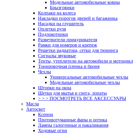
Модельные автомобильные ковры
Брызговики
Колпаки на колеса
Накладки порогов дверей и багажника
Насадки на глушитель
Оплетки руля
Подлокотники
Разветвители прикуривателя
Рамки для номеров и крепеж
Решетки радиатора, сетки для тюнинга
Сигналы звуковые
Тенты, утеплители на автомобили и мотоцик
Тонировочная пленка и броня
Чехлы
Универсальные автомобильные чехлы
Модельные автомобильные чехлы
Шторки на окна
Щетки для мытья и снега, лопаты
> > > ПОСМОТРЕТЬ ВСЕ АКСЕССУАРЫ
Масла
Автосвет
Ксенон
Противотуманные фары и оптика
Лампы галогенные и накаливания
Ходовые огни