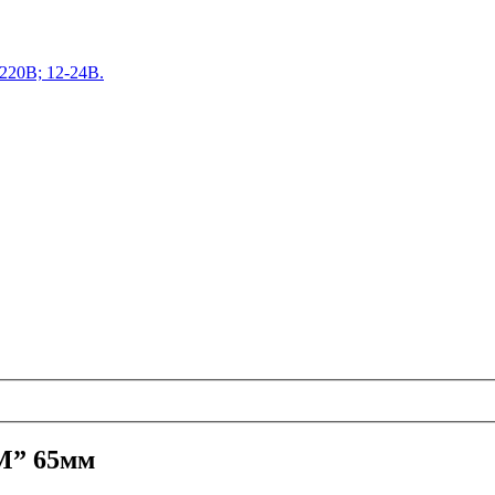
220В; 12-24В.
“M” 65мм