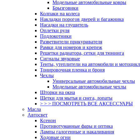
Модельные автомобильные ковры
Брызговики
Колпаки на колеса
Накладки порогов дверей и багажника
Насадки на глушитель
Оплетки руля
Подлокотники
Разветвители прикуривателя
Рамки для номеров и крепеж
Решетки радиатора, сетки для тюнинга
Сигналы звуковые
Тенты, утеплители на автомобили и мотоцик
Тонировочная пленка и броня
Чехлы
Универсальные автомобильные чехлы
Модельные автомобильные чехлы
Шторки на окна
Щетки для мытья и снега, лопаты
> > > ПОСМОТРЕТЬ ВСЕ АКСЕССУАРЫ
Масла
Автосвет
Ксенон
Противотуманные фары и оптика
Лампы галогенные и накаливания
Ходовые огни