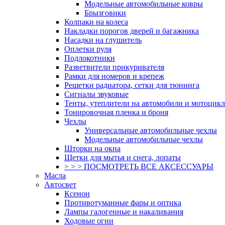
Модельные автомобильные ковры
Брызговики
Колпаки на колеса
Накладки порогов дверей и багажника
Насадки на глушитель
Оплетки руля
Подлокотники
Разветвители прикуривателя
Рамки для номеров и крепеж
Решетки радиатора, сетки для тюнинга
Сигналы звуковые
Тенты, утеплители на автомобили и мотоцик
Тонировочная пленка и броня
Чехлы
Универсальные автомобильные чехлы
Модельные автомобильные чехлы
Шторки на окна
Щетки для мытья и снега, лопаты
> > > ПОСМОТРЕТЬ ВСЕ АКСЕССУАРЫ
Масла
Автосвет
Ксенон
Противотуманные фары и оптика
Лампы галогенные и накаливания
Ходовые огни