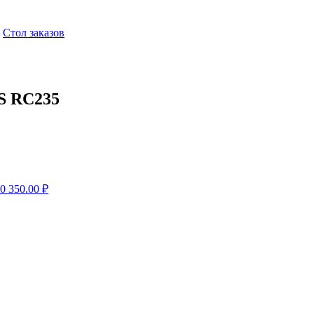
,
Стол заказов
S RC235
40
350.00
₽