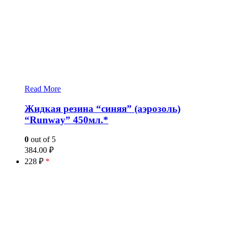
Read More
Жидкая резина “синяя” (аэрозоль)
“Runway” 450мл.*
0
out of 5
384.00
₽
228 ₽
*