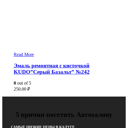
Read More
Эмаль ремонтная с кисточкой
KUDO”Серый Базальт” №242
0
out of 5
250.00
₽
5 причин посетить Автохаляву
САМЫЕ НИЗКИЕ ЦЕНЫ В КАЛУГЕ